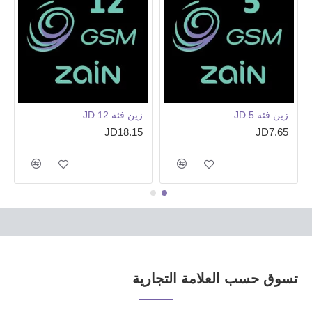
زين فئة 5 JD
زين فئة 12 JD
JD18.15
JD7.65
تسوق حسب العلامة التجارية