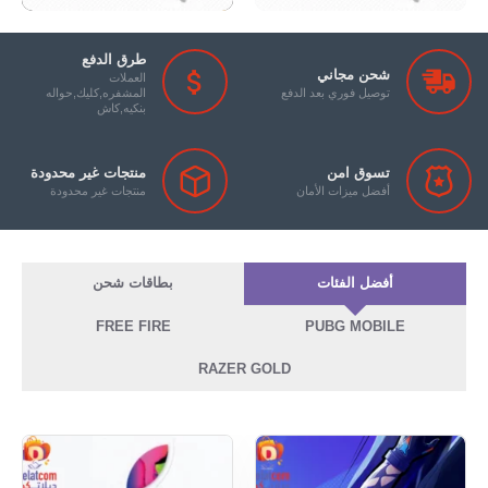
طرق الدفع
شحن مجاني
العملات
توصيل فوري بعد الدفع
المشفره,كليك,حواله
بنكيه,كاش
تسوق امن
منتجات غير محدودة
أفضل ميزات الأمان
منتجات غير محدودة
أفضل الفئات
بطاقات شحن
FREE FIRE
PUBG MOBILE
RAZER GOLD