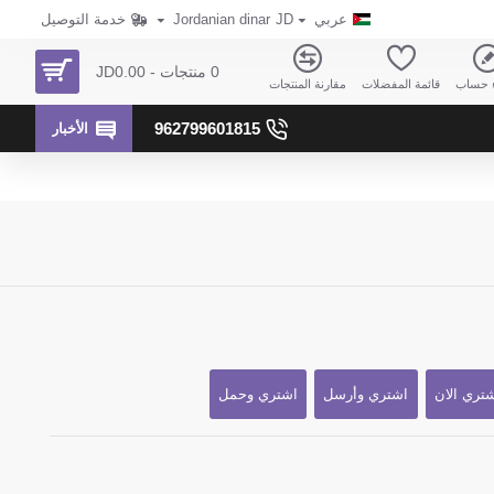
عربي
JD
Jordanian dinar
خدمة التوصيل
0 منتجات - JD0.00
ء حساب
قائمة المفضلات
مقارنة المنتجات
962799601815
الأخبار
تري الان
اشتري وأرسل
اشتري وحمل