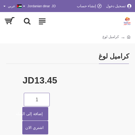
تسجيل دخول
إنشاء حساب
JD
Jordanian dinar
عربي
كراميل لوغ
كراميل لوغ
JD13.45
إضافة إلى السلة
اشتري الان