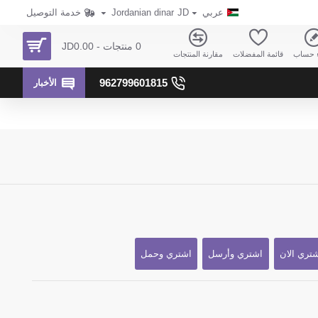
عربي
JD
Jordanian dinar
خدمة التوصيل
0 منتجات - JD0.00
ء حساب
قائمة المفضلات
مقارنة المنتجات
962799601815
الأخبار
تري الان
اشتري وأرسل
اشتري وحمل