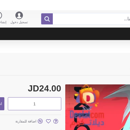
تسجيل دخول
إنشا
JD24.00
اش
اضافة للمقارنة