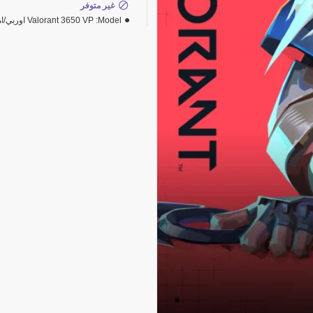
غير متوفر
Model:
Valorant 3650 VP اوربي/امريكي