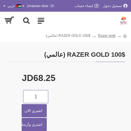
تسجيل دخول
إنشاء حساب
JD
Jordanian dinar
عربي
Razer gold
RAZER GOLD 100$ (عالمي)
RAZER GOLD 100$ (عالمي)
JD68.25
اشتري الان
اشتري وأرسل