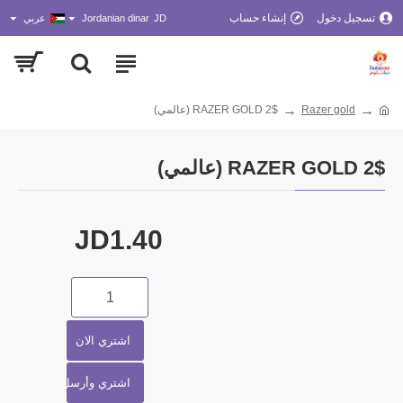
تسجيل دخول
إنشاء حساب
JD
Jordanian dinar
عربي
Razer gold
RAZER GOLD 2$ (عالمي)
RAZER GOLD 2$ (عالمي)
JD1.40
اشتري الان
اشتري وأرسل