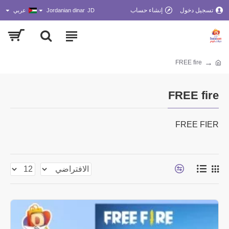
تسجيل دخول
إنشاء حساب
JD
Jordanian dinar
عربي
FREE fire
FREE fire
FREE FIER