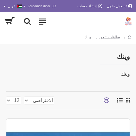
تسجيل دخول
إنشاء حساب
JD
Jordanian dinar
عربي
بطاقات شحن
وينك
وينك
وينك