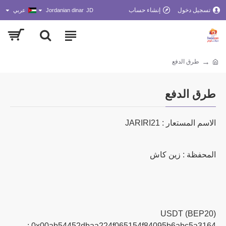
تسجيل دخول
إنشاء حساب
JD
Jordanian dinar
عربي
طرق الدفع
طرق الدفع
الاسم المستعار : JARIRI21
المحفظة : زين كاش
USDT (BEP20)
: 0x00ab54452dbaa224f065154f84095b6abc5a3164